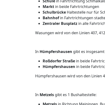
Schule
in Fahrtrichtung Schmalkal
Markt
in beide Fahrtrichtungen
Schulbrücke
Haltestelle nur für S
Bahnhof
in Fahrtrichtungen stad
Zentraler Busplatz
in alle Fahrtri
Wasungen wird von den Linien 407, 412
In
Hümpfershausen
gibt es insgesamt 
Roßdorfer Straße
in beide Fahrtri
Hümpfershausen
in beide Fahrtr
Hümpfershausen wird von den Linien 4
In
Metzels
gibt es 1 Bushaltestelle:
Metzels
in Richtung Meiningen, B