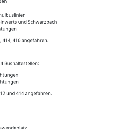
den
chulbuslinien
teinwerts und Schwarzbach
chtungen
, 414, 416 angefahren.
4 Bushaltestellen:
chtungen
ichtungen
12 und 414 angefahren.
uswendeplatz