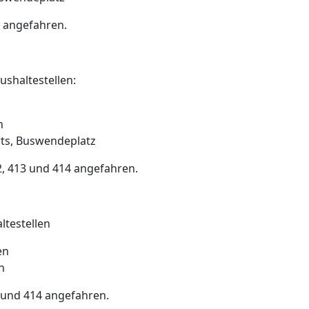
4 angefahren.
ushaltestellen:
n
rts, Buswendeplatz
, 413 und 414 angefahren.
ltestellen
en
n
3 und 414 angefahren.