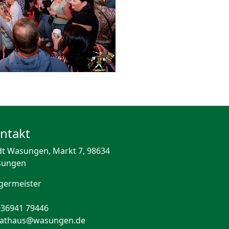
ntakt
dt Wasungen, Markt 7, 98634
sungen
germeister
036941 79446
rathaus@wasungen.de