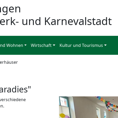
ngen
erk- und Karnevalstadt
und Wohnen
Wirtschaft
Kultur und Tourismus
erhäuser
aradies"
 verschiedene
en.