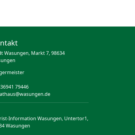
ntakt
dt Wasungen, Markt 7, 98634
sungen
germeister
036941 79446
rathaus@wasungen.de
rist-Information Wasungen, Untertor1,
34 Wasungen