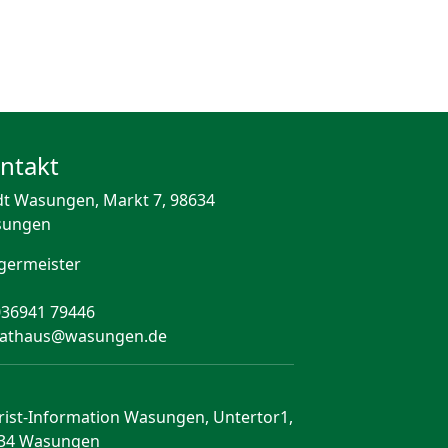
ntakt
dt Wasungen, Markt 7, 98634
sungen
germeister
036941 79446
rathaus@wasungen.de
rist-Information Wasungen, Untertor1,
34 Wasungen