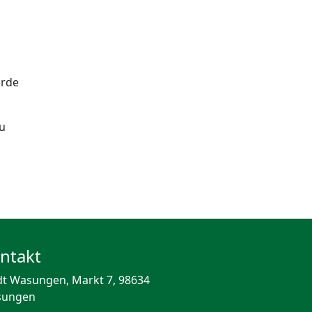
urde
u
ntakt
dt Wasungen, Markt 7, 98634
sungen