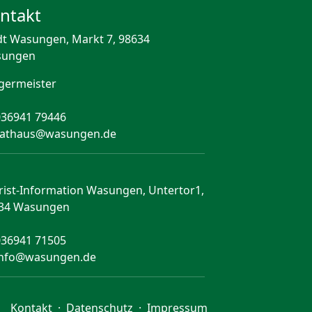
ntakt
dt Wasungen, Markt 7, 98634
sungen
germeister
036941 79446
rathaus@wasungen.de
rist-Information Wasungen, Untertor1,
34 Wasungen
036941 71505
info@wasungen.de
Kontakt
·
Datenschutz
·
Impressum