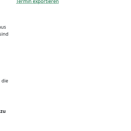
Termin exportieren
n
aus
sind
 die
 zu