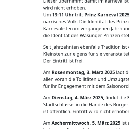
Dieser übernimmt damit im karnevalisti
wird nicht erhoben.
Um
13:11 Uhr
tritt
Prinz Karneval 202
närrisches Volk. Die Identität des Prin
Karnevalisten im vergangenen Jahrhund
die Identität des Wasunger Prinzen st
Seit Jahrzehnten ebenfalls Tradition ist
Kleinsten zur eigens für sie veranstalt
Der Eintritt ist frei.
Am
Rosenmontag, 3. März 2025
lädt d
allen voran die Tollitäten und Umzugs
für ihr Engagement mit dem Saisonorden
Am
Dienstag, 4. März 2025
, findet die
Stadtschlüssel in die Hände des Bürger
ist öffentlich. Eintritt wird nicht erhobe
Am
Aschermittwoch, 5. März 2025
ist