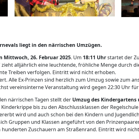
rnevals liegt in den närrischen Umzügen.
 Mittwoch, 26. Februar 2025
. Um
18:11 Uhr
startet der Z
eht alljährlich eine leuchtende, fröhliche Menge durch die 
e Treiben verfolgen. Eintritt wird nicht erhoben.
riert. Alle Ex-Prinzen sind herzlich zum Umzug sowie zum a
hst vereinsinterne Veranstaltung wird gegen 22:30 Uhr für 
n närrischen Tagen stellt der
Umzug des Kindergartens u
r Kinderkrippe bis zu den Abschlussklassen der Regelschul
rerbt wird und auch schon bei den Kindern und Jugendliche
 sich Gruppen und Klassen angeführt von den Prinzenpaaren
hunderten Zuschauern am Straßenrand. Eintritt wird nich