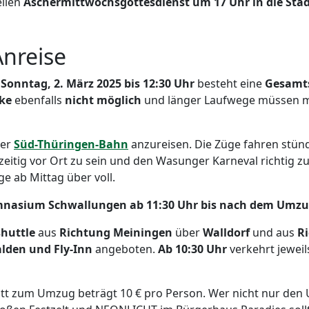
ellen
Aschermittwochsgottesdienst um 17 Uhr in die Stadtk
Anreise
 Sonntag, 2. März 2025 bis 12:30 Uhr
besteht eine
Gesamts
cke
ebenfalls
nicht möglich
und länger Laufwege müssen m
der
Süd-Thüringen-Bahn
anzureisen. Die Züge fahren stünd
itig vor Ort zu sein und den Wasunger Karneval richtig zu e
e ab Mittag über voll.
ymnasium Schwallungen
ab 11:30 Uhr bis nach dem Umzug
huttle
aus
Richtung Meiningen
über
Walldorf
und aus
R
lden und Fly-Inn
angeboten.
Ab 10:30 Uhr
verkehrt jewei
intritt zum Umzug beträgt 10 € pro Person. Wer nicht nur d