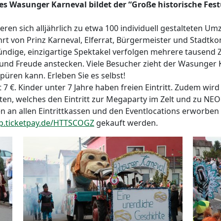
es Wasunger Karneval bildet der “Große historische Fe
en sich alljährlich zu etwa 100 individuell gestalteten U
rt von Prinz Karneval, Elferrat, Bürgermeister und Stadtk
ündige, einzigartige Spektakel verfolgen mehrere tausend
nd Freude anstecken. Viele Besucher zieht der Wasunger Kar
spüren kann. Erleben Sie es selbst!
 €. Kinder unter 7 Jahre haben freien Eintritt. Zudem wird
oten, welches den Eintritt zur Megaparty im Zelt und zu N
n an allen Eintrittkassen und den Eventlocations erworben
op.ticketpay.de/HTTSCOGZ
gekauft werden.