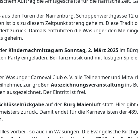
schem Auftrag die Amtsgeschäfte für die närrische Zeit. Gäs
5
aus den Türen der Narrenburg, Schöppenwerthgasse 12 un
zen ist bis zu diesem Zeitpunkt streng geheim. Diese Tradit
ert zurück. Damals entführten die Wasunger den Meininger
ets geheim.
 der
Kindernachmittag am Sonntag, 2. März 2025
im Bürge
eten Party eingeladen. Bei Tanzmusik und mit lustigen Spiel
er Wasunger Carneval Club e. V. alle Teilnehmer und Mitwi
teilnehmer, zur großen
Auszeichnungsveranstaltung
ins B
 ausgezeichnet. Der Eintritt ist frei.
Schlüsselrückgabe
auf der
Burg Maienluft
statt. Hier gi
meisters zurück. Damit endet für die Karnevalisten der 48
n.
 alles vorbei - so auch in Wasungen. Die Evangelische Kirc